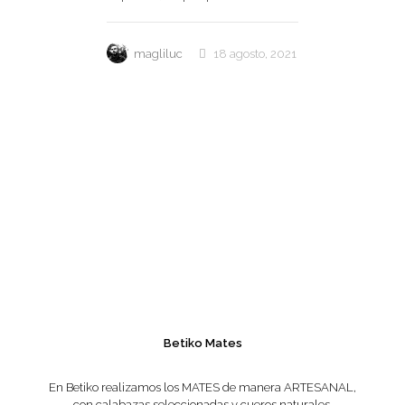
magliluc
18 agosto, 2021
Betiko Mates
En Betiko realizamos los MATES de manera ARTESANAL,
con calabazas seleccionadas y cueros naturales.