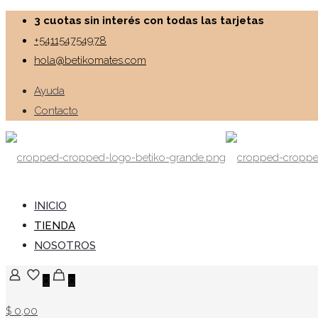
3 cuotas sin interés con todas las tarjetas
+541154754978
hola@betikomates.com
Ayuda
Contacto
INICIO
TIENDA
NOSOTROS
0
0
$ 0,00