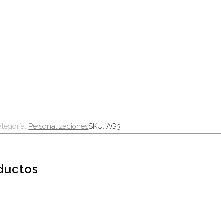
tegoría:
Personalizaciones
SKU:
AG3
oductos