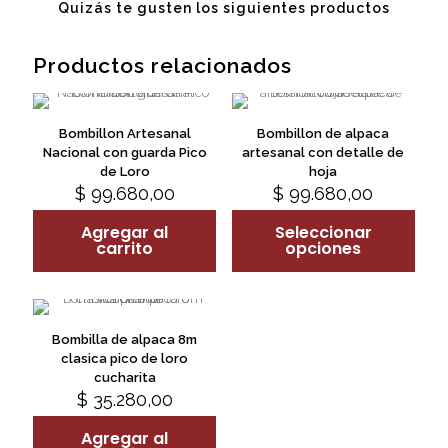
Quizás te gusten los siguientes productos
Productos relacionados
Bombillon Artesanal
Bombillon de alpaca
Nacional con guarda Pico
artesanal con detalle de
de Loro
hoja
$
99.680,00
$
99.680,00
This
product
Agregar al
Seleccionar
has
carrito
opciones
multiple
variants.
The
options
may
Bombilla de alpaca 8m
be
clasica pico de loro
chosen
cucharita
on
$
35.280,00
the
product
Agregar al
page