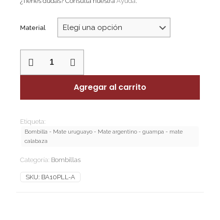
¿Tienes dudas? Consulta nuestra
Ayuda
.
Material
Bombillon
de
alpaca
10mm
Agregar al carrito
pico
de
loro
labrado
Etiqueta:
cantidad
Bombilla - Mate uruguayo - Mate argentino - guampa - mate
calabaza
Categoría:
Bombillas
SKU:
BA10PLL-A