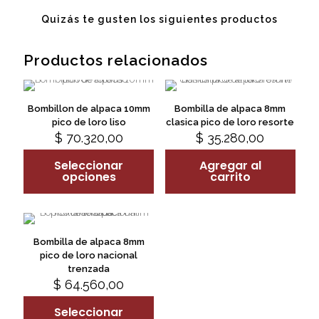
Quizás te gusten los siguientes productos
Productos relacionados
Bombillon de alpaca 10mm
Bombilla de alpaca 8mm
pico de loro liso
clasica pico de loro resorte
$
70.320,00
$
35.280,00
This
product
Seleccionar
Agregar al
has
opciones
carrito
multiple
variants.
The
options
may
Bombilla de alpaca 8mm
be
pico de loro nacional
chosen
trenzada
on
$
64.560,00
This
the
product
product
Seleccionar
has
page