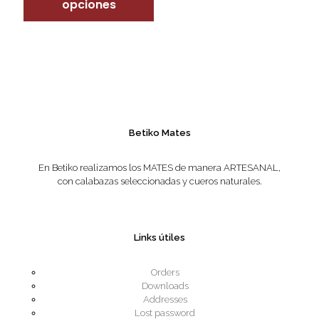
opciones
multiple
variants.
The
options
may
be
chosen
on
the
product
Betiko Mates
page
En Betiko realizamos los MATES de manera ARTESANAL,
con calabazas seleccionadas y cueros naturales.
Links útiles
Orders
Downloads
Addresses
Lost password