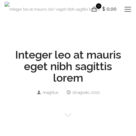
0
$ 0,00
Integer leo at mauris
eget nibh sagittis
lorem
magliluc
16 agosto, 2021