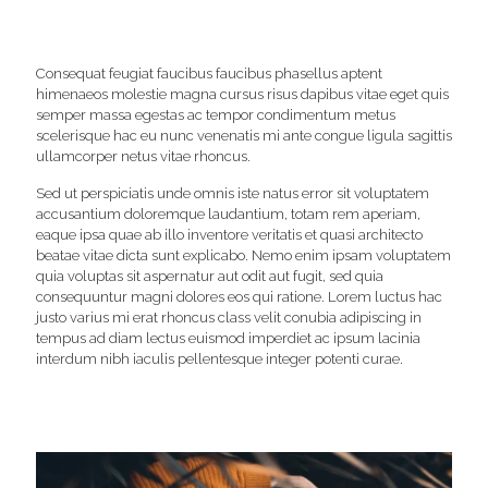
Consequat feugiat faucibus faucibus phasellus aptent
himenaeos molestie magna cursus risus dapibus vitae eget quis
semper massa egestas ac tempor condimentum metus
scelerisque hac eu nunc venenatis mi ante congue ligula sagittis
ullamcorper netus vitae rhoncus.
Sed ut perspiciatis unde omnis iste natus error sit voluptatem
accusantium doloremque laudantium, totam rem aperiam,
eaque ipsa quae ab illo inventore veritatis et quasi architecto
beatae vitae dicta sunt explicabo. Nemo enim ipsam voluptatem
quia voluptas sit aspernatur aut odit aut fugit, sed quia
consequuntur magni dolores eos qui ratione. Lorem luctus hac
justo varius mi erat rhoncus class velit conubia adipiscing in
tempus ad diam lectus euismod imperdiet ac ipsum lacinia
interdum nibh iaculis pellentesque integer potenti curae.