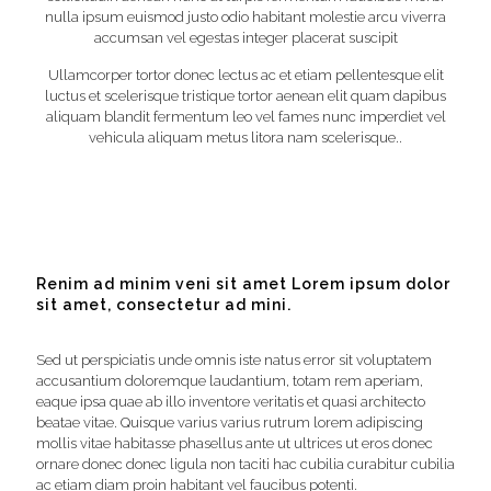
nulla ipsum euismod justo odio habitant molestie arcu viverra
accumsan vel egestas integer placerat suscipit
Ullamcorper tortor donec lectus ac et etiam pellentesque elit
luctus et scelerisque tristique tortor aenean elit quam dapibus
aliquam blandit fermentum leo vel fames nunc imperdiet vel
vehicula aliquam metus litora nam scelerisque..
Renim ad minim veni sit amet Lorem ipsum dolor
sit amet, consectetur ad mini.
Sed ut perspiciatis unde omnis iste natus error sit voluptatem
accusantium doloremque laudantium, totam rem aperiam,
eaque ipsa quae ab illo inventore veritatis et quasi architecto
beatae vitae. Quisque varius varius rutrum lorem adipiscing
mollis vitae habitasse phasellus ante ut ultrices ut eros donec
ornare donec donec ligula non taciti hac cubilia curabitur cubilia
ac etiam diam proin habitant vel faucibus potenti.