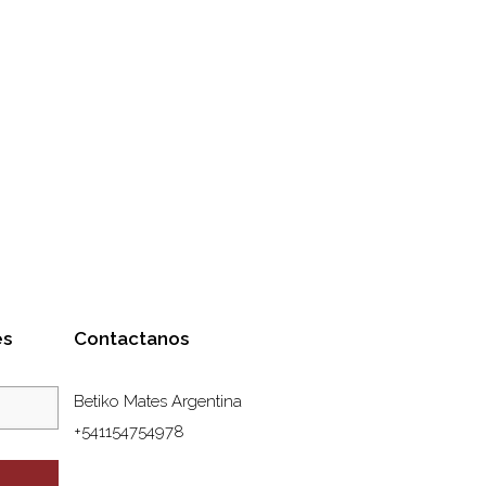
es
Contactanos
Betiko Mates Argentina
+541154754978