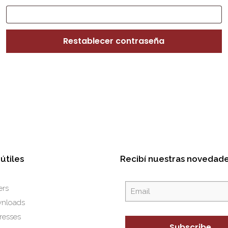
Restablecer contraseña
 útiles
Recibí nuestras novedad
ers
nloads
resses