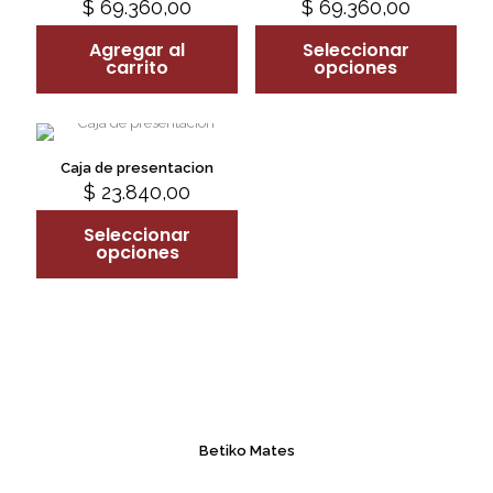
$
69.360,00
$
69.360,00
This
product
Agregar al
Seleccionar
has
carrito
opciones
multiple
variants.
The
options
may
Caja de presentacion
be
$
23.840,00
This
chosen
product
on
Seleccionar
has
the
opciones
multiple
product
variants.
page
The
options
may
be
chosen
on
the
product
Betiko Mates
page