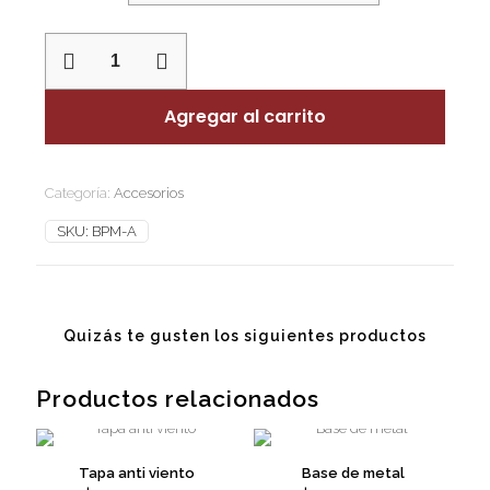
Base
y
patitas
de
Agregar al carrito
metal
cantidad
Categoría:
Accesorios
SKU:
BPM-A
Quizás te gusten los siguientes productos
Productos relacionados
Tapa anti viento
Base de metal