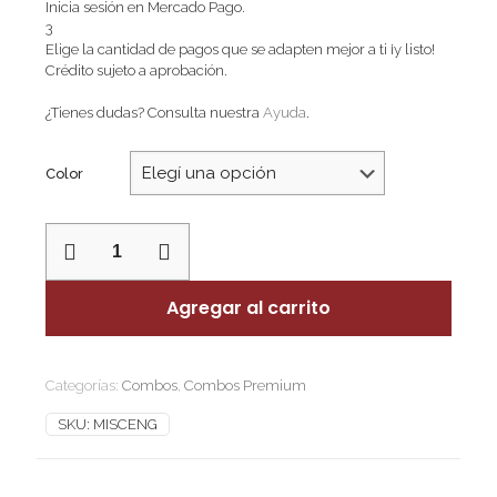
Inicia sesión en Mercado Pago.
3
Elige la cantidad de pagos que se adapten mejor a ti ¡y listo!
Crédito sujeto a aprobación.
¿Tienes dudas? Consulta nuestra
Ayuda
.
Color
MATE
IMPERIAL
SELECCIONADO
CON
Agregar al carrito
ESCUDO
GRANDE
Y
NOMBRE
Categorías:
Combos
,
Combos Premium
cantidad
SKU:
MISCENG