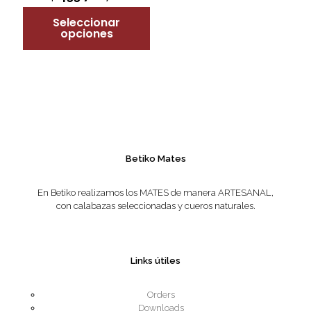
was:
price
has
page
$ 525.200,00.
Seleccionar
is:
multiple
opciones
$ 455.760,00.
variants.
The
options
may
be
chosen
on
the
product
page
Betiko Mates
En Betiko realizamos los MATES de manera ARTESANAL,
con calabazas seleccionadas y cueros naturales.
Links útiles
Orders
Downloads