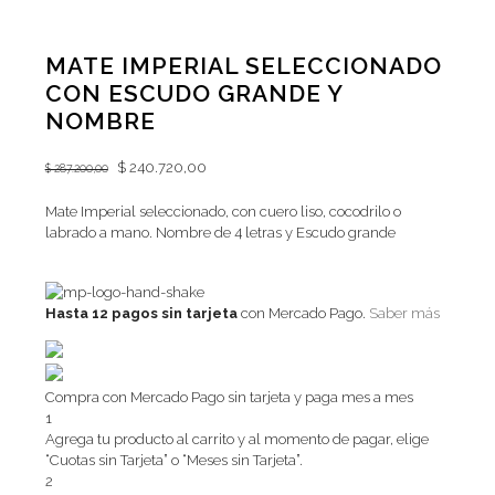
MATE IMPERIAL SELECCIONADO
CON ESCUDO GRANDE Y
NOMBRE
Original
$
240.720,00
Current
$
287.200,00
price
price
was:
is:
Mate Imperial seleccionado, con cuero liso, cocodrilo o
$ 287.200,00.
$ 240.720,00.
labrado a mano. Nombre de 4 letras y Escudo grande
Hasta 12 pagos sin tarjeta
con Mercado Pago.
Saber más
Compra con Mercado Pago sin tarjeta y paga mes a mes
1
Agrega tu producto al carrito y al momento de pagar, elige
“Cuotas sin Tarjeta” o “Meses sin Tarjeta”.
2