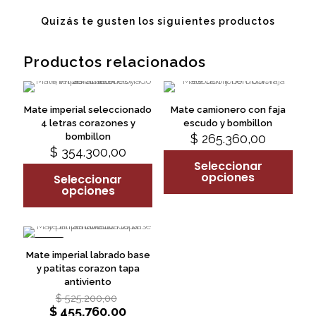
Quizás te gusten los siguientes productos
Productos relacionados
Mate imperial seleccionado
Mate camionero con faja
4 letras corazones y
escudo y bombillon
bombillon
$
265.360,00
This
$
354.300,00
This
product
Seleccionar
product
has
opciones
Seleccionar
has
multiple
opciones
multiple
variants.
variants.
The
The
options
options
may
-13%
may
be
Mate imperial labrado base
be
chosen
y patitas corazon tapa
chosen
on
antiviento
on
the
Original
$
525.200,00
This
the
product
price
$
455.760,00
Current
product
product
page