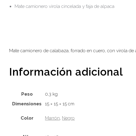
Mate camionero virola cincelada y faja de alpaca
Mate camionero de calabaza, forrado en cuero, con virola de a
Información adicional
Peso
0,3 kg
Dimensiones
15 × 15 × 15 cm
Color
Marrón
,
Negro