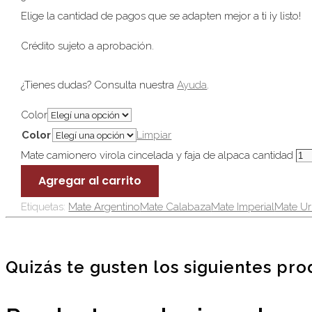
Elige la cantidad de pagos que se adapten mejor a ti ¡y listo!
Crédito sujeto a aprobación.
¿Tienes dudas? Consulta nuestra
Ayuda
.
Color
Color
Limpiar
Mate camionero virola cincelada y faja de alpaca cantidad
Agregar al carrito
Etiquetas:
Mate Argentino
Mate Calabaza
Mate Imperial
Mate U
Quizás te gusten los siguientes pr