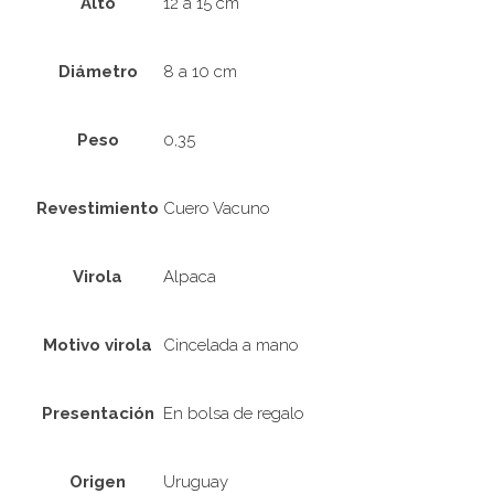
Alto
12 a 15 cm
Diámetro
8 a 10 cm
Peso
0,35
Revestimiento
Cuero Vacuno
Virola
Alpaca
Motivo virola
Cincelada a mano
Presentación
En bolsa de regalo
Origen
Uruguay