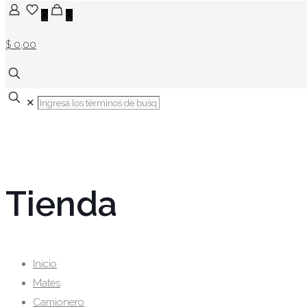
0
0
$ 0,00
✕
Tienda
Inicio
Mates
Camionero