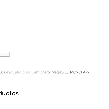
ruguayo
Categorías:
Camionero
,
Mates
SKU:
MCVCFA-N
oductos