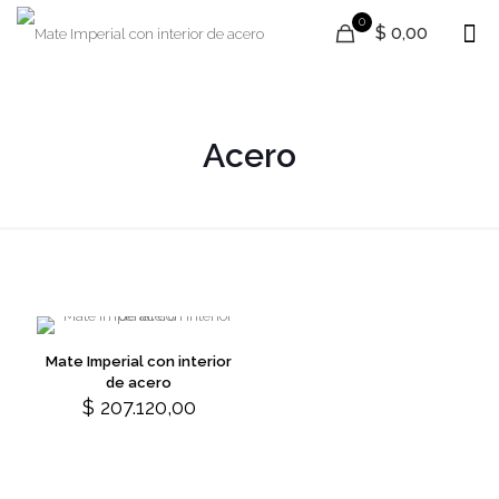
0
$ 0,00
Acero
Mate Imperial con interior
de acero
$
207.120,00
This
product
has
multiple
variants.