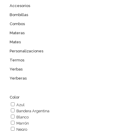
The
Accesorios
options
may
Bombillas
be
Combos
chosen
on
Materas
the
Mates
product
page
Personalizaciones
Termos
Yerbas
Yerberas
Color
Azul
Bandera Argentina
Blanco
Marrón
Negro