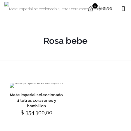
0
$ 0,00
Rosa bebe
Mate imperial seleccionado
4 letras corazones y
bombillon
$
354.300,00
This
product
has
multiple