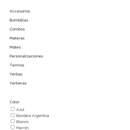
variants.
The
Accesorios
options
may
Bombillas
be
Combos
chosen
on
Materas
the
Mates
product
page
Personalizaciones
Termos
Yerbas
Yerberas
Color
Azul
Bandera Argentina
Blanco
Marrón