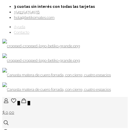
3 cuotas sin interés con todas las tarjetas
+541154754978
hola@betikomates.com
Ayuda
Contacto
0
0
$ 0,00