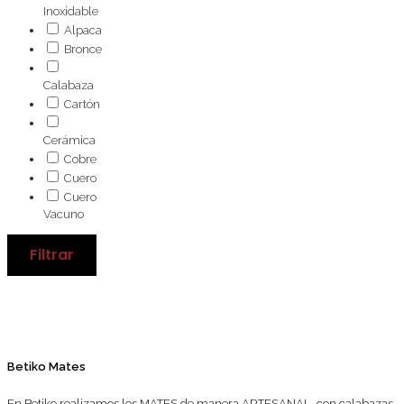
Inoxidable
Alpaca
Bronce
Calabaza
Cartón
Cerámica
Cobre
Cuero
Cuero
Vacuno
Filtrar
Betiko Mates
En Betiko realizamos los MATES de manera ARTESANAL, con calabazas