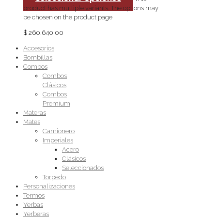
product has multiple variants. The options may
be chosen on the product page
$
260.640,00
Accesorios
Bombillas
Combos
Combos
Clásicos
Combos
Premium
Materas
Mates
Camionero
Imperiales
Acero
Clásicos
Seleccionados
Torpedo
Personalizaciones
Termos
Yerbas
Yerberas