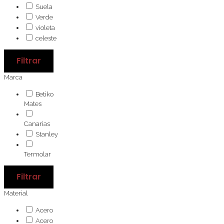
Suela
Verde
violeta
celeste
Filtrar
Marca
Betiko
Mates
Canarias
Stanley
Termolar
Filtrar
Material
Acero
Acero