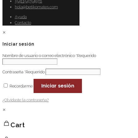
+541154754978
hola@betikomates.com
Ayuda
Contacto
✕
Iniciar sesión
Nombre de usuario o correo electrónico
*
Requerido
Contraseña
*
Requerido
Iniciar sesión
Recordarme
¿Olvidaste la contraseña?
✕
Cart